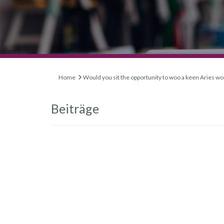
Home
Would you sit the opportunity to woo a keen Aries 
Beiträge