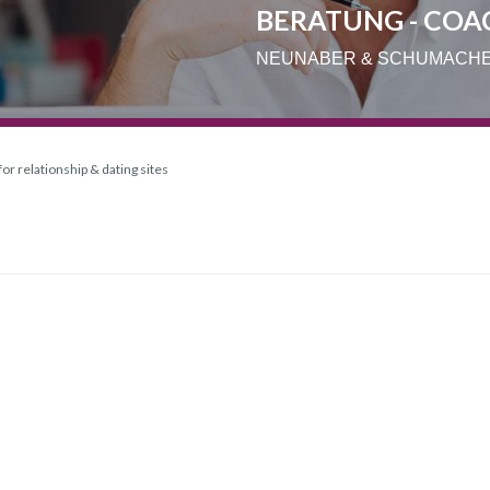
BERATUNG - COA
NEUNABER & SCHUMACH
for relationship & dating sites