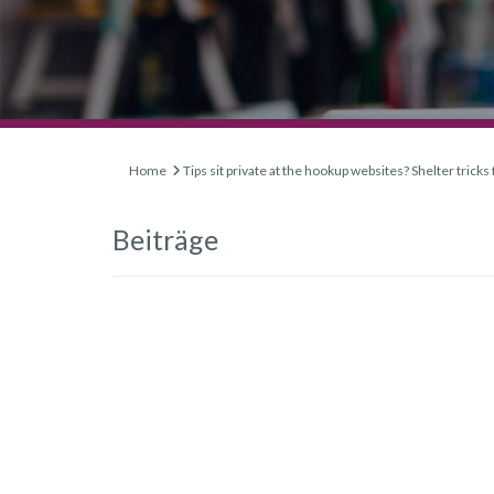
Home
Tips sit private at the hookup websites? Shelter tricks 
Beiträge