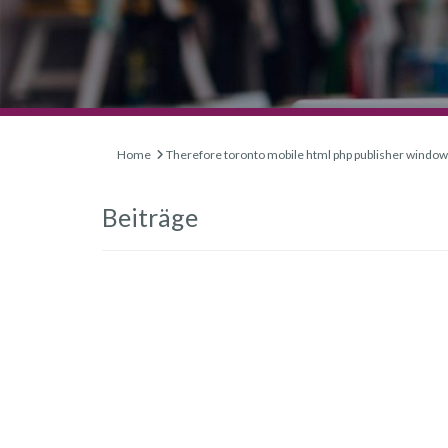
Home
Therefore toronto mobile html php publisher windows 
Beiträge