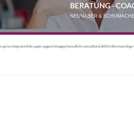
BERATUNG - COA
NEUNABER & SCHUMACH
xp iso step one link super yagami imagay tecnofish consultoria 800 in the morning 