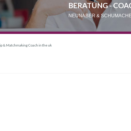
BERATUNG - COA
NEUNABER & SCHUMACH
ip & Matchmaking Coach in the uk