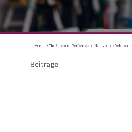
Home
The #step one Performance Mainly based Relationsh
Beiträge