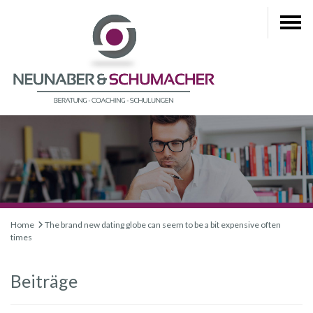
Home
The brand new dating globe can seem to be a bit expensive often
times
Beiträge