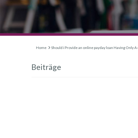
Home
Should i Provide an online payday loan Having Only A
Beiträge