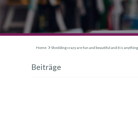
Home
Shedding crazy are fun and beautiful and it is anythin
Beiträge