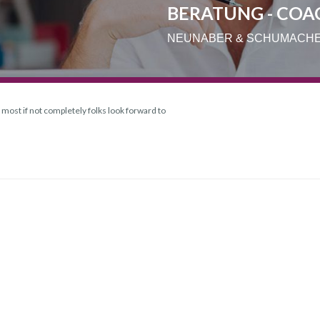
BERATUNG - COA
NEUNABER & SCHUMACH
g most if not completely folks look forward to