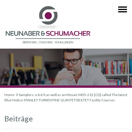
Home
Samplers: a-b d-h as well as on Mosaic MD5-212 [CD] called The latest
Blue Notice STANLEY TURRENTINE QUINTET/SEXTET Facility Courses
Beiträge