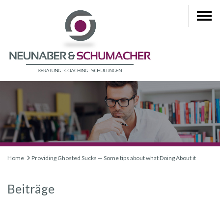
Home
Providing Ghosted Sucks — Some tips about what Doing About it
Beiträge