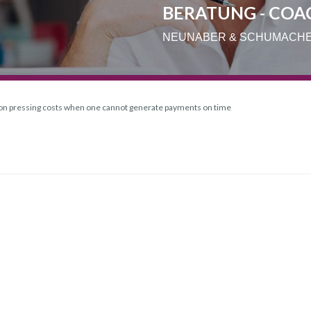
BERATUNG - COA
NEUNABER & SCHUMACH
ion pressing costs when one cannot generate payments on time