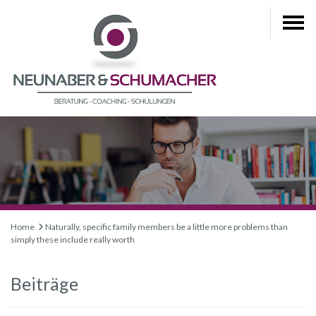
Home
Naturally, specific family members be a little more problems than
simply these include really worth
Beiträge