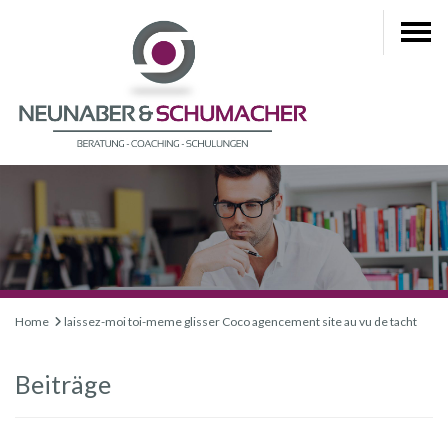
Home
laissez-moi toi-meme glisser Coco agencement site au vu de tacht
Beiträge