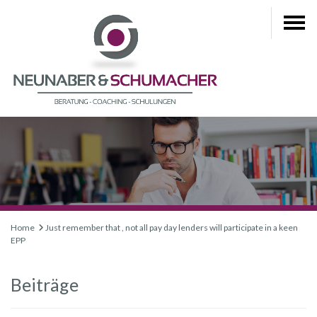
Home
Just remember that , not all pay day lenders will participate in a keen
EPP
Beiträge