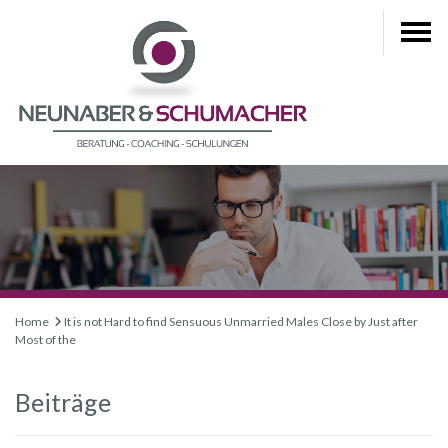
Home
It is not Hard to find Sensuous Unmarried Males Close by Just after
Most of the
Beiträge