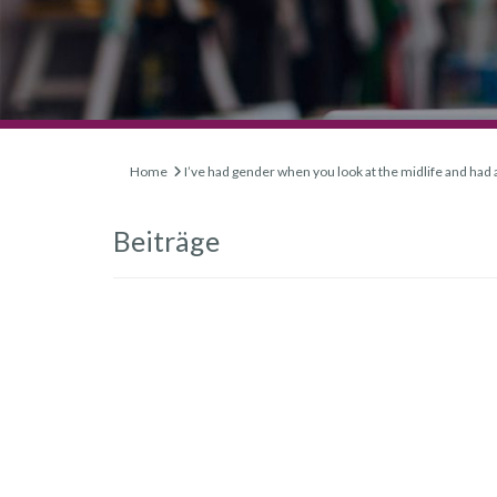
Home
I’ve had gender when you look at the midlife and had 
Beiträge