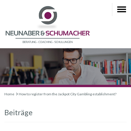
Home
How to register from the Jackpot City Gambling establishment?
Beiträge