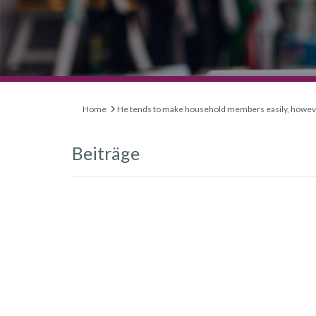
Home
He tends to make household members easily, howeve
Beiträge