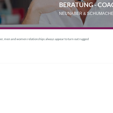
BERATUNG - COA
NEUNABER & SCHUMACH
r, men and women relationships always appear to turn out rugged