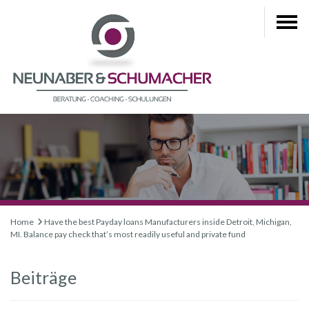
Home
Have the best Payday loans Manufacturers inside Detroit, Michigan,
MI. Balance pay check that’s most readily useful and private fund
Beiträge