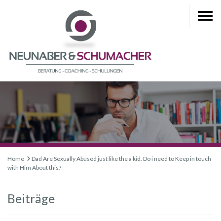
Home
Dad Are Sexually Abused just like the a kid. Do i need to Keep in touch
with Him About this?
Beiträge