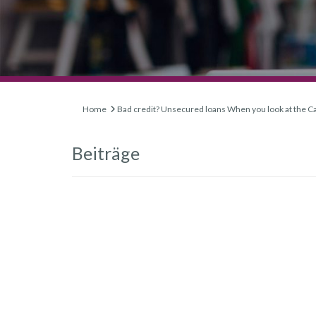
Home
Bad credit? Unsecured loans When you look at the Ca
Beiträge