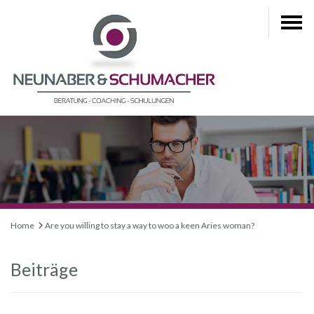
Home
Are you willing to stay a way to woo a keen Aries woman?
Beiträge