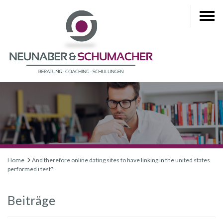
Home
And therefore online dating sites to have linking in the united states
performed i test?
Beiträge