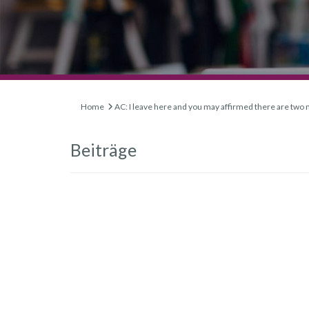
Home
AC: I leave here and you may affirmed there are two m
Beiträge