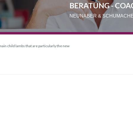
BERATUNG - COA
NEUNABER & SCHUMACH
ain child lambs that are particularly the new